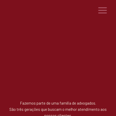
Ir
para
o
conteúdo
Fazemos parte de uma família de advogados.
São três gerações que buscam o melhor atendimento aos
nossos clientes.