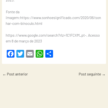
Fonte da
imagem:https://www.sonhoesignificado.com/2020/06/son
har-com-binoculo.html
https://www.google.com/search?rlz=1C1FCXM_pt-. Acesso
em 8 de março de 2023
F
T
E
W
S
a
wi
m
h
h
c
tt
ail
at
ar
←
Post anterior
Post seguinte
→
e
er
s
e
b
A
o
p
o
p
k