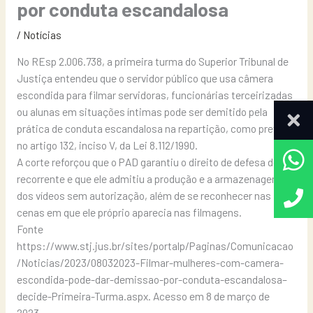
por conduta escandalosa
/
Notícias
No REsp 2.006.738, a primeira turma do Superior Tribunal de
Justiça entendeu que o servidor público que usa câmera
escondida para filmar servidoras, funcionárias terceirizadas
ou alunas em situações íntimas pode ser demitido pela
prática de conduta escandalosa na repartição, como previsto
no artigo 132, inciso V, da Lei 8.112/1990.
A corte reforçou que o PAD garantiu o direito de defesa do
recorrente e que ele admitiu a produção e a armazenagem
dos vídeos sem autorização, além de se reconhecer nas
cenas em que ele próprio aparecia nas filmagens.
Fonte
https://www.stj.jus.br/sites/portalp/Paginas/Comunicacao
/Noticias/2023/08032023-Filmar-mulheres-com-camera-
escondida-pode-dar-demissao-por-conduta-escandalosa–
decide-Primeira-Turma.aspx. Acesso em 8 de março de
2023.