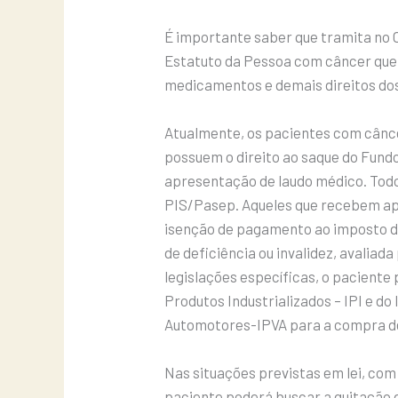
É importante saber que tramita no Co
Estatuto da Pessoa com câncer que
medicamentos e demais direitos do
Atualmente, os pacientes com cânce
possuem o direito ao saque do Fundo
apresentação de laudo médico. Tod
PIS/Pasep. Aqueles que recebem ap
isenção de pagamento ao imposto d
de deficiência ou invalidez, avalia
legislações específicas, o paciente
Produtos Industrializados – IPI e d
Automotores-IPVA para a compra de
Nas situações previstas em lei, com
paciente poderá buscar a quitação 