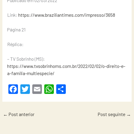
Publicado em 02/03/2022
Link:
https://www.braziliantimes.com/impresso/3658
Página 21
Réplica:
– TV Sobrinho (MS):
https://www.tvsobrinhoms.com.br/2022/02/02/o-direito-e-
a-familia-multiespecie/
F
T
E
W
S
a
wi
m
h
h
c
tt
ail
at
ar
←
Post anterior
Post seguinte
→
e
er
s
e
b
A