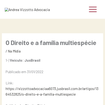
Ir
para
o
conteúdo
O Direito e a família multiespécie
/
Na Mídia
1-)
Veículo: JusBrasil
Publicado em 31/01/2022
Link:
https://vizzottoadvocaciaa6073.jusbrasil.com.br/artigos/13
64532825/o-direito-e-a-familia-multiespecie