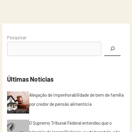
o
p
o
p
k
Pesquisar
Últimas Notícias
Alegação de impenhorabilidade de bem de família
por credor de pensão alimentícia
O Supremo Tribunal Federal entendeu que o
princípio da insignificância, ou de bagatela, não