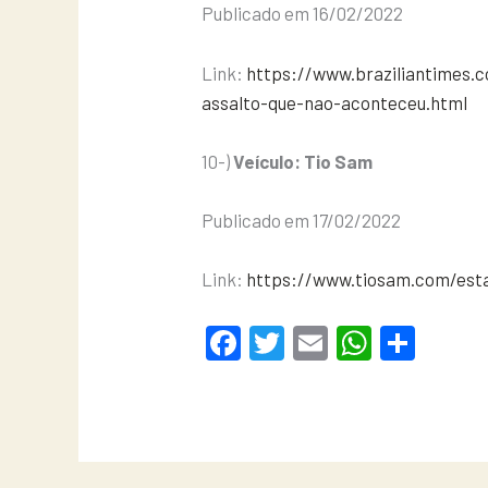
Publicado em 16/02/2022
Link:
https://www.braziliantimes.
assalto-que-nao-aconteceu.html
10-)
Veículo: Tio Sam
Publicado em 17/02/2022
Link:
https://www.tiosam.com/esta
F
T
E
W
S
a
wi
m
h
h
c
tt
ail
at
ar
e
er
s
e
b
A