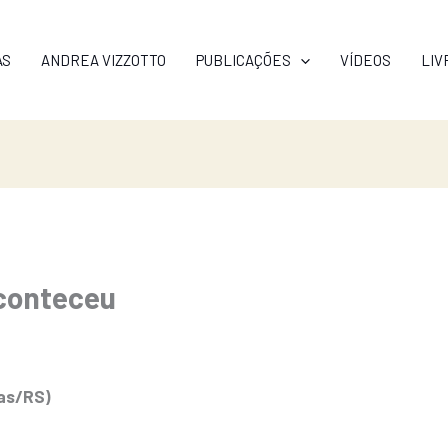
AS
ANDREA VIZZOTTO
PUBLICAÇÕES
VÍDEOS
LIV
aconteceu
tas/RS)