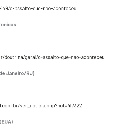
96449/o-assalto-que-nao-aconteceu
trônicas
br/doutrina/geral/o-assalto-que-nao-aconteceu
o de Janeiro/RJ)
l.com.br/ver_noticia.php?not=417322
 (EUA)