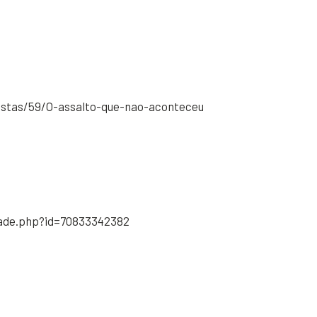
nistas/59/O-assalto-que-nao-aconteceu
idade.php?id=70833342382