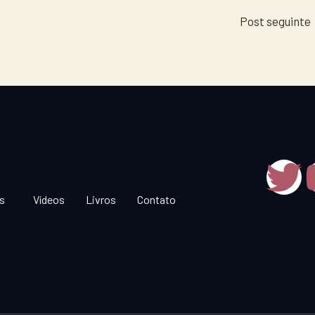
Post seguinte
T
w
s
Vídeos
Livros
Contato
i
t