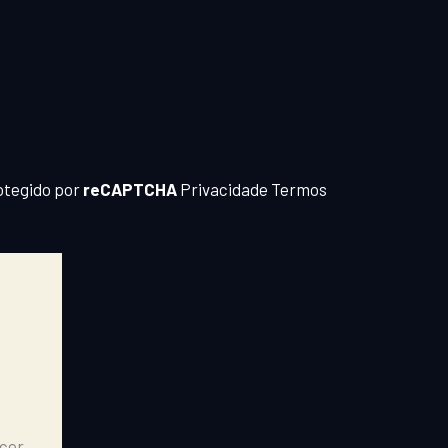
t
e
r
otegido por
reCAPTCHA
Privacidade
Termos
ecer