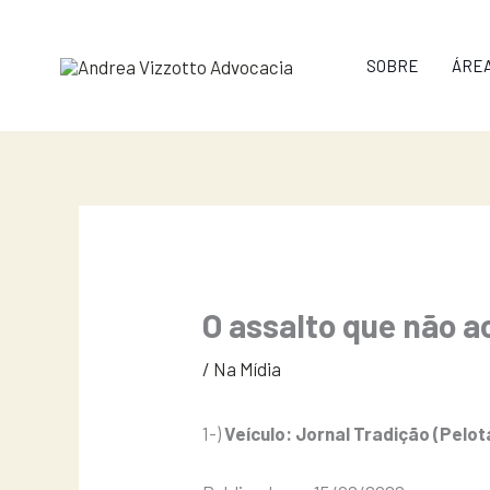
Ir
para
SOBRE
ÁRE
o
conteúdo
O assalto que não 
/
Na Mídia
1-)
Veículo: Jornal Tradição (Pelo