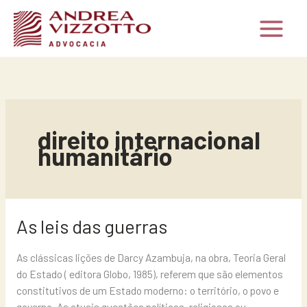
Ir
para
o
conteúdo
direito internacional
humanitário
As
As leis das guerras
leis
das
As clássicas lições de Darcy Azambuja, na obra, Teoria Geral
guerras
do Estado ( editora Globo, 1985), referem que são elementos
constitutivos de um Estado moderno: o território, o povo e
governo. As atuais questões políticas, religiosas ou