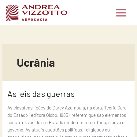
Ir
para
o
conteúdo
Ucrânia
As
As leis das guerras
leis
das
As clássicas lições de Darcy Azambuja, na obra, Teoria Geral
guerras
do Estado ( editora Globo, 1985), referem que são elementos
constitutivos de um Estado moderno: o território, o povo e
governo. As atuais questões políticas, religiosas ou
geopolíticas, por exemplo, levam ao questionamento sobre a